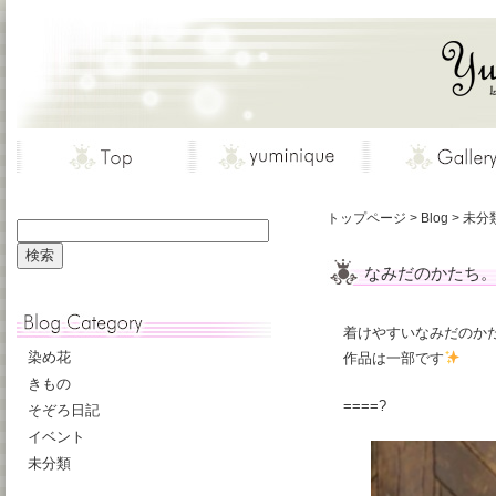
トップページ
>
Blog
>
未分
なみだのかたち
着けやすいなみだのか
染め花
作品は一部です
きもの
====?
そぞろ日記
イベント
未分類