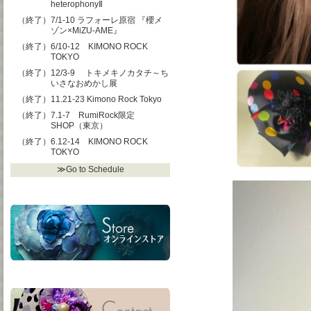
heterophonyⅡ
（終了）7/1-10 ラフォーレ原宿 『櫻メ
ゾン×MiZU-AME』
（終了）6/10-12 KIMONO ROCK
TOKYO
（終了）12/3-9 トキメキノカタチ～ち
いさなおめかし展
（終了）11.21-23 Kimono Rock Tokyo
（終了）7.1-7 RumiRock限定
SHOP（東京）
（終了）6.12-14 KIMONO ROCK
TOKYO
≫Go to Schedule