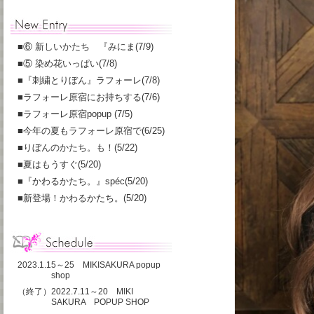
■
⑥ 新しいかたち 『みにま(7/9)
■
⑤ 染め花いっぱい(7/8)
■
『刺繍とりぼん』ラフォーレ(7/8)
■
ラフォーレ原宿にお持ちする(7/6)
■
ラフォーレ原宿popup (7/5)
■
今年の夏もラフォーレ原宿で(6/25)
■
りぼんのかたち。も！(5/22)
■
夏はもうすぐ(5/20)
■
『かわるかたち。』spéc(5/20)
■
新登場！かわるかたち。(5/20)
2023.1.15～25 MIKISAKURA popup
shop
（終了）2022.7.11～20 MIKI
SAKURA POPUP SHOP