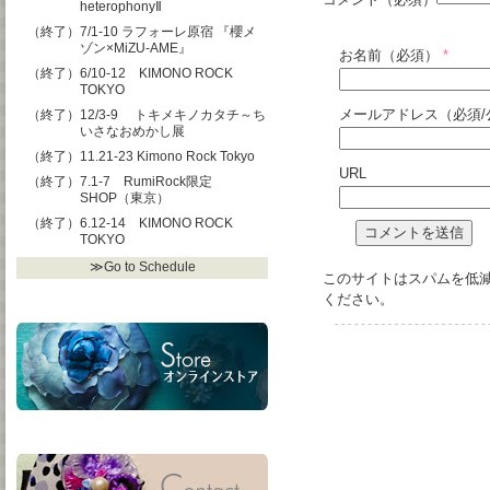
heterophonyⅡ
（終了）7/1-10 ラフォーレ原宿 『櫻メ
ゾン×MiZU-AME』
お名前（必須）
*
（終了）6/10-12 KIMONO ROCK
TOKYO
メールアドレス（必須/
（終了）12/3-9 トキメキノカタチ～ち
いさなおめかし展
（終了）11.21-23 Kimono Rock Tokyo
URL
（終了）7.1-7 RumiRock限定
SHOP（東京）
（終了）6.12-14 KIMONO ROCK
TOKYO
≫Go to Schedule
このサイトはスパムを低減す
ください
。