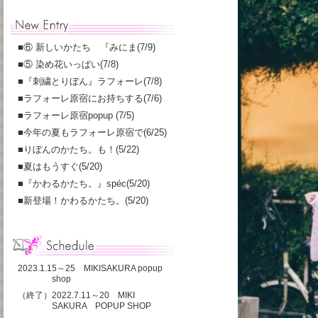
■
⑥ 新しいかたち 『みにま(7/9)
■
⑤ 染め花いっぱい(7/8)
■
『刺繍とりぼん』ラフォーレ(7/8)
■
ラフォーレ原宿にお持ちする(7/6)
■
ラフォーレ原宿popup (7/5)
■
今年の夏もラフォーレ原宿で(6/25)
■
りぼんのかたち。も！(5/22)
■
夏はもうすぐ(5/20)
■
『かわるかたち。』spéc(5/20)
■
新登場！かわるかたち。(5/20)
2023.1.15～25 MIKISAKURA popup
shop
（終了）2022.7.11～20 MIKI
SAKURA POPUP SHOP