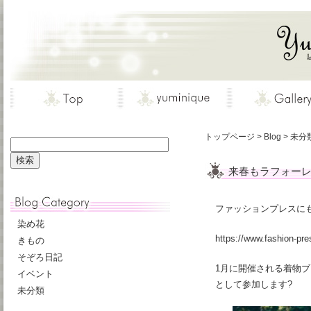
トップページ
>
Blog
>
未分
来春もラフォーレ
ファッションプレスに
染め花
https://www.fashion-pr
きもの
そぞろ日記
1月に開催される着物ブラ
イベント
として参加します?
未分類