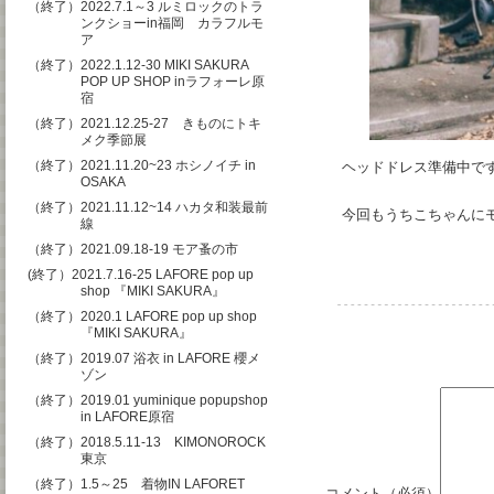
（終了）2022.7.1～3 ルミロックのトラ
ンクショーin福岡 カラフルモ
ア
（終了）2022.1.12-30 MIKI SAKURA
POP UP SHOP inラフォーレ原
宿
（終了）2021.12.25-27 きものにトキ
メク季節展
（終了）2021.11.20~23 ホシノイチ in
ヘッドドレス準備中で
OSAKA
（終了）2021.11.12~14 ハカタ和装最前
今回もうちこちゃんに
線
（終了）2021.09.18-19 モア蚤の市
(終了）2021.7.16-25 LAFORE pop up
shop 『MIKI SAKURA』
（終了）2020.1 LAFORE pop up shop
『MIKI SAKURA』
（終了）2019.07 浴衣 in LAFORE 櫻メ
ゾン
（終了）2019.01 yuminique popupshop
in LAFORE原宿
（終了）2018.5.11-13 KIMONOROCK
東京
（終了）1.5～25 着物IN LAFORET
コメント（必須）