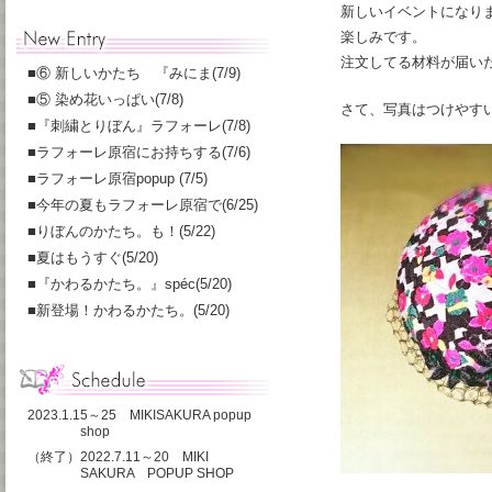
新しいイベントになり
楽しみです。
注文してる材料が届い
■
⑥ 新しいかたち 『みにま(7/9)
■
⑤ 染め花いっぱい(7/8)
さて、写真はつけやす
■
『刺繍とりぼん』ラフォーレ(7/8)
■
ラフォーレ原宿にお持ちする(7/6)
■
ラフォーレ原宿popup (7/5)
■
今年の夏もラフォーレ原宿で(6/25)
■
りぼんのかたち。も！(5/22)
■
夏はもうすぐ(5/20)
■
『かわるかたち。』spéc(5/20)
■
新登場！かわるかたち。(5/20)
2023.1.15～25 MIKISAKURA popup
shop
（終了）2022.7.11～20 MIKI
SAKURA POPUP SHOP