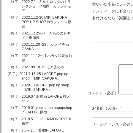
（終了）2022.7.1～3 ルミロックのトラ
華やかな小花にレース
ンクショーin福岡 カラフルモ
ア
アンティークにも合わ
（終了）2022.1.12-30 MIKI SAKURA
名付けるなら「楽園まで
POP UP SHOP inラフォーレ原
宿
（終了）2021.12.25-27 きものにトキ
メク季節展
（終了）2021.11.20~23 ホシノイチ in
OSAKA
（終了）2021.11.12~14 ハカタ和装最前
線
（終了）2021.09.18-19 モア蚤の市
(終了）2021.7.16-25 LAFORE pop up
shop 『MIKI SAKURA』
（終了）2020.1 LAFORE pop up shop
『MIKI SAKURA』
コメント（必須）
（終了）2019.07 浴衣 in LAFORE 櫻メ
ゾン
（終了）2019.01 yuminique popupshop
お名前（必須）
*
in LAFORE原宿
（終了）2018.5.11-13 KIMONOROCK
東京
メールアドレス（必須/
（終了）1.5～25 着物IN LAFORET