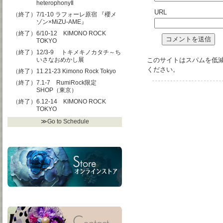
heterophonyⅡ
URL
（終了）7/1-10 ラフォーレ原宿 『櫻メ
ゾン×MiZU-AME』
（終了）6/10-12 KIMONO ROCK
TOKYO
（終了）12/3-9 トキメキノカタチ～ち
いさなおめかし展
このサイトはスパムを低減す
ください
。
（終了）11.21-23 Kimono Rock Tokyo
（終了）7.1-7 RumiRock限定
SHOP（東京）
（終了）6.12-14 KIMONO ROCK
TOKYO
≫Go to Schedule