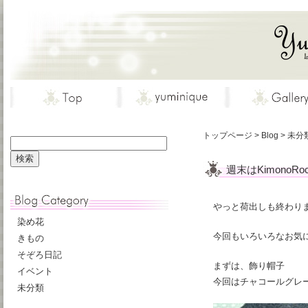
トップページ
>
Blog
>
未分
週末はKimonoRo
やっと荷出しも終わり
染め花
今回もいろいろなお気に入
きもの
そぞろ日記
まずは、飾り帽子
イベント
今回はチャコールグレ
未分類