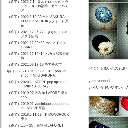
（終了）2022.7.1～3 ルミロックのトラ
ンクショーin福岡 カラフルモ
ア
（終了）2022.1.12-30 MIKI SAKURA
POP UP SHOP inラフォーレ原
宿
（終了）2021.12.25-27 きものにトキ
メク季節展
（終了）2021.11.20~23 ホシノイチ in
OSAKA
（終了）2021.11.12~14 ハカタ和装最前
線
（終了）2021.09.18-19 モア蚤の市
他にも明るい色のもあ
(終了）2021.7.16-25 LAFORE pop up
shop 『MIKI SAKURA』
yumi bonnett
（終了）2020.1 LAFORE pop up shop
『MIKI SAKURA』
いろいろ使いやすい、
（終了）2019.07 浴衣 in LAFORE 櫻メ
ゾン
（終了）2019.01 yuminique popupshop
in LAFORE原宿
（終了）2018.5.11-13 KIMONOROCK
東京
（終了）1.5～25 着物IN LAFORET