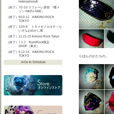
heterophonyⅡ
（終了）7/1-10 ラフォーレ原宿 『櫻メ
ゾン×MiZU-AME』
（終了）6/10-12 KIMONO ROCK
TOKYO
（終了）12/3-9 トキメキノカタチ～ち
いさなおめかし展
（終了）11.21-23 Kimono Rock Tokyo
（終了）7.1-7 RumiRock限定
SHOP（東京）
（終了）6.12-14 KIMONO ROCK
TOKYO
りぼんのかたちの。
≫Go to Schedule