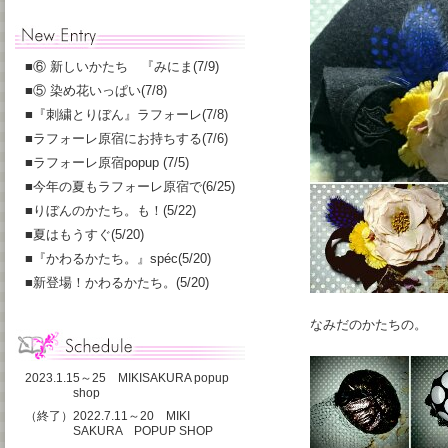
■
⑥ 新しいかたち 『みにま(7/9)
■
⑤ 染め花いっぱい(7/8)
■
『刺繍とりぼん』ラフォーレ(7/8)
■
ラフォーレ原宿にお持ちする(7/6)
■
ラフォーレ原宿popup (7/5)
■
今年の夏もラフォーレ原宿で(6/25)
■
りぼんのかたち。も！(5/22)
■
夏はもうすぐ(5/20)
■
『かわるかたち。』spéc(5/20)
■
新登場！かわるかたち。(5/20)
なみだのかたちの。
2023.1.15～25 MIKISAKURA popup
shop
（終了）2022.7.11～20 MIKI
SAKURA POPUP SHOP