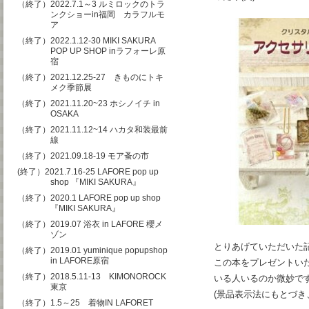
（終了）2022.7.1～3 ルミロックのトラ
ンクショーin福岡 カラフルモ
ア
（終了）2022.1.12-30 MIKI SAKURA
POP UP SHOP inラフォーレ原
宿
（終了）2021.12.25-27 きものにトキ
メク季節展
（終了）2021.11.20~23 ホシノイチ in
OSAKA
（終了）2021.11.12~14 ハカタ和装最前
線
（終了）2021.09.18-19 モア蚤の市
(終了）2021.7.16-25 LAFORE pop up
shop 『MIKI SAKURA』
（終了）2020.1 LAFORE pop up shop
『MIKI SAKURA』
（終了）2019.07 浴衣 in LAFORE 櫻メ
ゾン
とりあげていただいた記念
（終了）2019.01 yuminique popupshop
in LAFORE原宿
この本をプレゼントい
（終了）2018.5.11-13 KIMONOROCK
いる人いるのか微妙です
東京
(景品表示法にもとづき
（終了）1.5～25 着物IN LAFORET