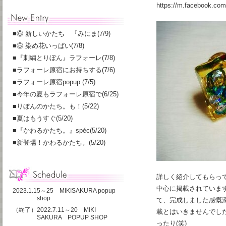
https://m.facebook.co
■
⑥ 新しいかたち 『みにま(7/9)
■
⑤ 染め花いっぱい(7/8)
■
『刺繍とりぼん』ラフォーレ(7/8)
■
ラフォーレ原宿にお持ちする(7/6)
■
ラフォーレ原宿popup (7/5)
■
今年の夏もラフォーレ原宿で(6/25)
■
りぼんのかたち。も！(5/22)
■
夏はもうすぐ(5/20)
■
『かわるかたち。』spéc(5/20)
■
新登場！かわるかたち。(5/20)
詳しく紹介してもらっ
中心に掲載されていま
2023.1.15～25 MIKISAKURA popup
shop
て、完成しました感慨深
（終了）2022.7.11～20 MIKI
載とはいきませんでした
SAKURA POPUP SHOP
ったり(笑)