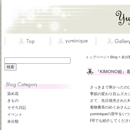
トップページ
>
Blog
>
未分
『KIMONO姫
さっきまで寒かったのに
染め花
季節の変わり目ムズカ
きもの
さて、先日発売されたK
着物番長のめぐみさん
そぞろ日記
yuminiqueの背中を
イベント
FBでも紹介してくださ
未分類