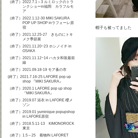
（終了）2022.7.1～3 ルミロックのトラ
ンクショーin福岡 カラフルモ
ア
（終了）2022.1.12-30 MIKI SAKURA
POP UP SHOP inラフォーレ原
宿
帽子も被ってました
（終了）2021.12.25-27 きものにトキ
メク季節展
（終了）2021.11.20~23 ホシノイチ in
OSAKA
（終了）2021.11.12~14 ハカタ和装最前
線
（終了）2021.09.18-19 モア蚤の市
(終了）2021.7.16-25 LAFORE pop up
shop 『MIKI SAKURA』
（終了）2020.1 LAFORE pop up shop
『MIKI SAKURA』
（終了）2019.07 浴衣 in LAFORE 櫻メ
ゾン
（終了）2019.01 yuminique popupshop
in LAFORE原宿
（終了）2018.5.11-13 KIMONOROCK
東京
（終了）1.5～25 着物IN LAFORET