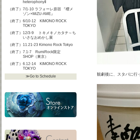
heterophonyⅡ
（終了）7/1-10 ラフォーレ原宿 『櫻メ
ゾン×MiZU-AME』
（終了）6/10-12 KIMONO ROCK
TOKYO
（終了）12/3-9 トキメキノカタチ～ち
いさなおめかし展
（終了）11.21-23 Kimono Rock Tokyo
（終了）7.1-7 RumiRock限定
SHOP（東京）
（終了）6.12-14 KIMONO ROCK
TOKYO
観劇後に、スタバに行
≫Go to Schedule