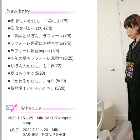
■
⑥ 新しいかたち 『みにま(7/9)
■
⑤ 染め花いっぱい(7/8)
■
『刺繍とりぼん』ラフォーレ(7/8)
■
ラフォーレ原宿にお持ちする(7/6)
■
ラフォーレ原宿popup (7/5)
■
今年の夏もラフォーレ原宿で(6/25)
■
りぼんのかたち。も！(5/22)
■
夏はもうすぐ(5/20)
■
『かわるかたち。』spéc(5/20)
■
新登場！かわるかたち。(5/20)
2023.1.15～25 MIKISAKURA popup
shop
（終了）2022.7.11～20 MIKI
SAKURA POPUP SHOP