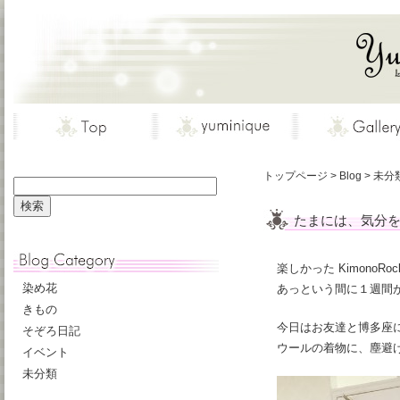
トップページ
>
Blog
>
未分
たまには、気分
楽しかった KimonoRock
染め花
あっという間に１週間
きもの
今日はお友達と博多座
そぞろ日記
ウールの着物に、塵避
イベント
未分類