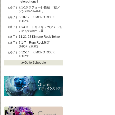
heterophonyⅡ
（終了）7/1-10 ラフォーレ原宿 『櫻メ
ゾン×MiZU-AME』
（終了）6/10-12 KIMONO ROCK
TOKYO
（終了）12/3-9 トキメキノカタチ～ち
いさなおめかし展
（終了）11.21-23 Kimono Rock Tokyo
（終了）7.1-7 RumiRock限定
SHOP（東京）
（終了）6.12-14 KIMONO ROCK
TOKYO
≫Go to Schedule