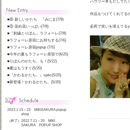
ハウツー本もだしてた
作品をつけてくれてる
■
⑥ 新しいかたち 『みにま(7/9)
■
⑤ 染め花いっぱい(7/8)
必死で笑いを堪えてるyum
■
『刺繍とりぼん』ラフォーレ(7/8)
■
ラフォーレ原宿にお持ちする(7/6)
■
ラフォーレ原宿popup (7/5)
■
今年の夏もラフォーレ原宿で(6/25)
■
りぼんのかたち。も！(5/22)
■
夏はもうすぐ(5/20)
■
『かわるかたち。』spéc(5/20)
■
新登場！かわるかたち。(5/20)
2023.1.15～25 MIKISAKURA popup
shop
（終了）2022.7.11～20 MIKI
SAKURA POPUP SHOP