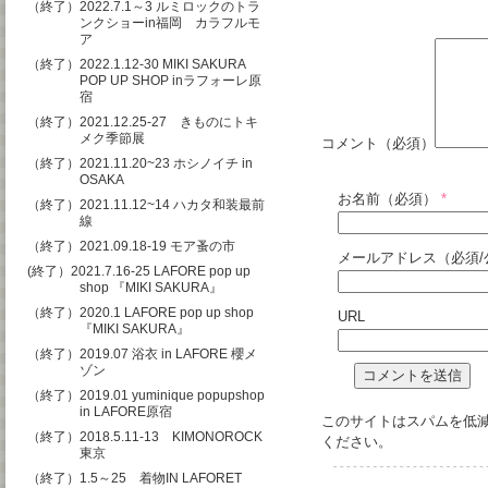
（終了）2022.7.1～3 ルミロックのトラ
ンクショーin福岡 カラフルモ
ア
（終了）2022.1.12-30 MIKI SAKURA
POP UP SHOP inラフォーレ原
宿
（終了）2021.12.25-27 きものにトキ
メク季節展
コメント（必須）
（終了）2021.11.20~23 ホシノイチ in
OSAKA
お名前（必須）
*
（終了）2021.11.12~14 ハカタ和装最前
線
（終了）2021.09.18-19 モア蚤の市
メールアドレス（必須/
(終了）2021.7.16-25 LAFORE pop up
shop 『MIKI SAKURA』
（終了）2020.1 LAFORE pop up shop
URL
『MIKI SAKURA』
（終了）2019.07 浴衣 in LAFORE 櫻メ
ゾン
（終了）2019.01 yuminique popupshop
in LAFORE原宿
このサイトはスパムを低減す
（終了）2018.5.11-13 KIMONOROCK
ください
。
東京
（終了）1.5～25 着物IN LAFORET