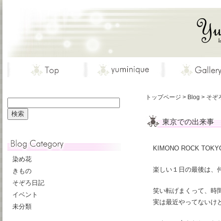
トップページ
>
Blog
>
そぞ
東京での出来事
KIMONO ROCK
染め花
楽しい１日の最後は、
きもの
そぞろ日記
笑い転げまくって、時
イベント
実は最近やってないけ
未分類