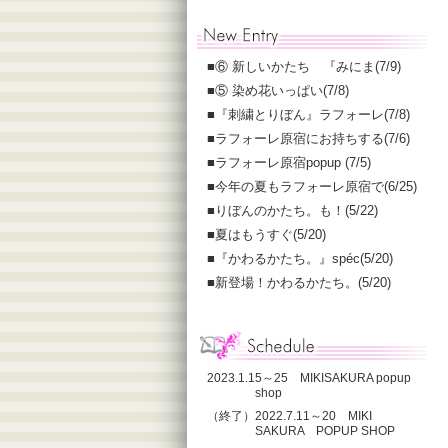
■
⑥ 新しいかたち 『みにま(7/9)
■
⑤ 染め花いっぱい(7/8)
■
『刺繍とりぼん』ラフォーレ(7/8)
■
ラフォーレ原宿にお持ちする(7/6)
■
ラフォーレ原宿popup (7/5)
■
今年の夏もラフォーレ原宿で(6/25)
■
りぼんのかたち。も！(5/22)
■
夏はもうすぐ(5/20)
■
『かわるかたち。』spéc(5/20)
■
新登場！かわるかたち。(5/20)
2023.1.15～25 MIKISAKURA popup
shop
（終了）2022.7.11～20 MIKI
SAKURA POPUP SHOP