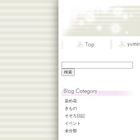
染め花
きもの
そぞろ日記
イベント
未分類