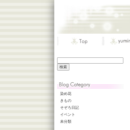
染め花
きもの
そぞろ日記
イベント
未分類