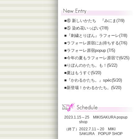
■
⑥ 新しいかたち 『みにま(7/9)
■
⑤ 染め花いっぱい(7/8)
■
『刺繍とりぼん』ラフォーレ(7/8)
■
ラフォーレ原宿にお持ちする(7/6)
■
ラフォーレ原宿popup (7/5)
■
今年の夏もラフォーレ原宿で(6/25)
■
りぼんのかたち。も！(5/22)
■
夏はもうすぐ(5/20)
■
『かわるかたち。』spéc(5/20)
■
新登場！かわるかたち。(5/20)
2023.1.15～25 MIKISAKURA popup
shop
（終了）2022.7.11～20 MIKI
SAKURA POPUP SHOP