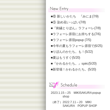
■
⑥ 新しいかたち 『みにま(7/9)
■
⑤ 染め花いっぱい(7/8)
■
『刺繍とりぼん』ラフォーレ(7/8)
■
ラフォーレ原宿にお持ちする(7/6)
■
ラフォーレ原宿popup (7/5)
■
今年の夏もラフォーレ原宿で(6/25)
■
りぼんのかたち。も！(5/22)
■
夏はもうすぐ(5/20)
■
『かわるかたち。』spéc(5/20)
■
新登場！かわるかたち。(5/20)
2023.1.15～25 MIKISAKURA popup
shop
（終了）2022.7.11～20 MIKI
SAKURA POPUP SHOP