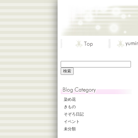
染め花
きもの
そぞろ日記
イベント
未分類