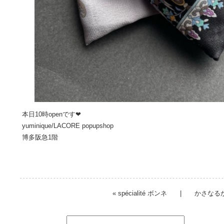
本日10時openです❤︎
yuminique/LACORE popupshop
博多阪急1階
«
spécialité ボンネ
|
かさなる