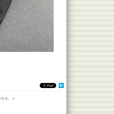
かたち。
»