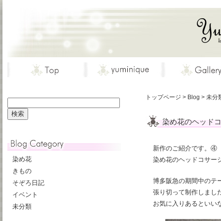
トップページ
>
Blog
>
未分
染め花のヘッド
新作のご紹介です。④
染め花
染め花のヘッドコサー
きもの
博多阪急の期間中のテーマは
そぞろ日記
張り切って制作しまし
イベント
お気に入りあるといい
未分類