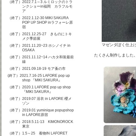
（終了）2022.7.1～3 ルミロックのトラ
ンクショーin福岡 カラフルモ
ア
（終了）2022.1.12-30 MIKI SAKURA
POP UP SHOP inラフォーレ原
宿
（終了）2021.12.25-27 きものにトキ
メク季節展
マゼンダぽく仕上
（終了）2021.11.20~23 ホシノイチ in
OSAKA
たくさん制作しました
（終了）2021.11.12~14 ハカタ和装最前
線
（終了）2021.09.18-19 モア蚤の市
(終了）2021.7.16-25 LAFORE pop up
shop 『MIKI SAKURA』
（終了）2020.1 LAFORE pop up shop
『MIKI SAKURA』
（終了）2019.07 浴衣 in LAFORE 櫻メ
ゾン
（終了）2019.01 yuminique popupshop
in LAFORE原宿
（終了）2018.5.11-13 KIMONOROCK
東京
（終了）1.5～25 着物IN LAFORET