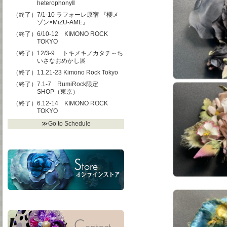
heterophonyⅡ
（終了）7/1-10 ラフォーレ原宿 『櫻メ
ゾン×MiZU-AME』
（終了）6/10-12 KIMONO ROCK
TOKYO
（終了）12/3-9 トキメキノカタチ～ち
いさなおめかし展
（終了）11.21-23 Kimono Rock Tokyo
（終了）7.1-7 RumiRock限定
SHOP（東京）
（終了）6.12-14 KIMONO ROCK
TOKYO
≫Go to Schedule