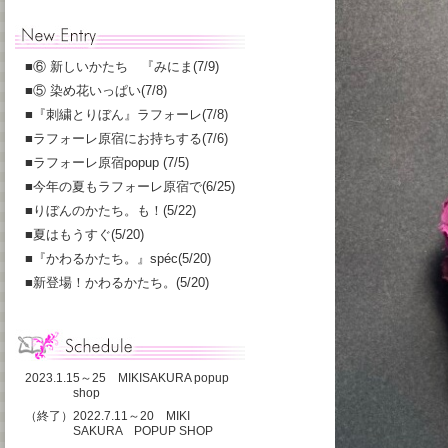
■
⑥ 新しいかたち 『みにま(7/9)
■
⑤ 染め花いっぱい(7/8)
■
『刺繍とりぼん』ラフォーレ(7/8)
■
ラフォーレ原宿にお持ちする(7/6)
■
ラフォーレ原宿popup (7/5)
■
今年の夏もラフォーレ原宿で(6/25)
■
りぼんのかたち。も！(5/22)
■
夏はもうすぐ(5/20)
■
『かわるかたち。』spéc(5/20)
■
新登場！かわるかたち。(5/20)
2023.1.15～25 MIKISAKURA popup
shop
（終了）2022.7.11～20 MIKI
SAKURA POPUP SHOP