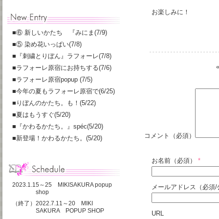
お楽しみに！
■
⑥ 新しいかたち 『みにま(7/9)
■
⑤ 染め花いっぱい(7/8)
■
『刺繍とりぼん』ラフォーレ(7/8)
■
ラフォーレ原宿にお持ちする(7/6)
■
ラフォーレ原宿popup (7/5)
■
今年の夏もラフォーレ原宿で(6/25)
■
りぼんのかたち。も！(5/22)
■
夏はもうすぐ(5/20)
■
『かわるかたち。』spéc(5/20)
コメント（必須）
■
新登場！かわるかたち。(5/20)
お名前（必須）
*
2023.1.15～25 MIKISAKURA popup
メールアドレス（必須/
shop
（終了）2022.7.11～20 MIKI
SAKURA POPUP SHOP
URL