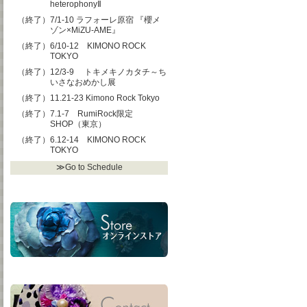
heterophonyⅡ
（終了）7/1-10 ラフォーレ原宿 『櫻メ
ゾン×MiZU-AME』
（終了）6/10-12 KIMONO ROCK
TOKYO
（終了）12/3-9 トキメキノカタチ～ち
いさなおめかし展
（終了）11.21-23 Kimono Rock Tokyo
（終了）7.1-7 RumiRock限定
SHOP（東京）
（終了）6.12-14 KIMONO ROCK
TOKYO
≫Go to Schedule