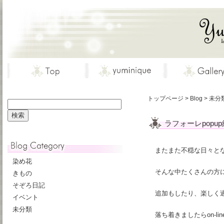
トップページ
>
Blog
>
未分
ラフォーレpopu
またまた不穏な日々と
染め花
そんな中たくさんの方
きもの
そぞろ日記
追加もしたり、楽しく
イベント
未分類
落ち着きましたらon-l