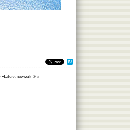
 〜Laforet newwork ②
»