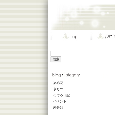
染め花
きもの
そぞろ日記
イベント
未分類