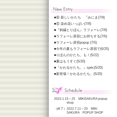
■
⑥ 新しいかたち 『みにま(7/9)
■
⑤ 染め花いっぱい(7/8)
■
『刺繍とりぼん』ラフォーレ(7/8)
■
ラフォーレ原宿にお持ちする(7/6)
■
ラフォーレ原宿popup (7/5)
■
今年の夏もラフォーレ原宿で(6/25)
■
りぼんのかたち。も！(5/22)
■
夏はもうすぐ(5/20)
■
『かわるかたち。』spéc(5/20)
■
新登場！かわるかたち。(5/20)
2023.1.15～25 MIKISAKURA popup
shop
（終了）2022.7.11～20 MIKI
SAKURA POPUP SHOP