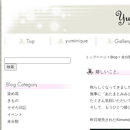
トップページ
>
Blog
>
未分
嬉しいこと。
秋らしくなってきまし
染め花
無事に『あたまとみみ
きもの
たくさん笑顔いただい
そして、もうひとつ嬉
そぞろ日記
イベント
昨日発売されたKimo
未分類