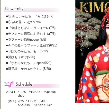
■
⑥ 新しいかたち 『みにま(7/9)
■
⑤ 染め花いっぱい(7/8)
■
『刺繍とりぼん』ラフォーレ(7/8)
■
ラフォーレ原宿にお持ちする(7/6)
■
ラフォーレ原宿popup (7/5)
■
今年の夏もラフォーレ原宿で(6/25)
■
りぼんのかたち。も！(5/22)
■
夏はもうすぐ(5/20)
■
『かわるかたち。』spéc(5/20)
■
新登場！かわるかたち。(5/20)
2023.1.15～25 MIKISAKURA popup
shop
（終了）2022.7.11～20 MIKI
SAKURA POPUP SHOP