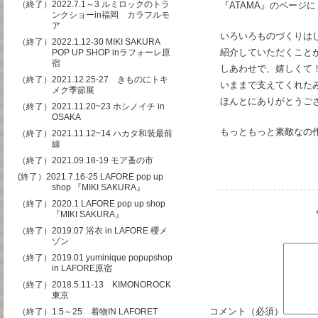
（終了）2022.7.1～3 ルミロックのトラ
『ATAMA』のページに
ンクショーin福岡 カラフルモ
ア
いろいろものづくりはして
（終了）2022.1.12-30 MIKI SAKURA
紹介していただくこと
POP UP SHOP inラフォーレ原
宿
しあわせで、嬉しくて
（終了）2021.12.25-27 きものにトキ
いままで支えてくれたみ
メク季節展
ほんとにありがとうご
（終了）2021.11.20~23 ホシノイチ in
OSAKA
もっともっと素敵なの
（終了）2021.11.12~14 ハカタ和装最前
線
（終了）2021.09.18-19 モア蚤の市
(終了）2021.7.16-25 LAFORE pop up
shop 『MIKI SAKURA』
（終了）2020.1 LAFORE pop up shop
『MIKI SAKURA』
（終了）2019.07 浴衣 in LAFORE 櫻メ
ゾン
（終了）2019.01 yuminique popupshop
in LAFORE原宿
（終了）2018.5.11-13 KIMONOROCK
東京
コメント（必須）
（終了）1.5～25 着物IN LAFORET