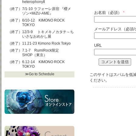
heterophonyⅡ
（終了）7/1-10 ラフォーレ原宿 『櫻メ
お名前（必須）
*
ゾン×MiZU-AME』
（終了）6/10-12 KIMONO ROCK
TOKYO
メールアドレス（必須/
（終了）12/3-9 トキメキノカタチ～ち
いさなおめかし展
（終了）11.21-23 Kimono Rock Tokyo
URL
（終了）7.1-7 RumiRock限定
SHOP（東京）
（終了）6.12-14 KIMONO ROCK
TOKYO
≫Go to Schedule
このサイトはスパムを低減す
ください
。