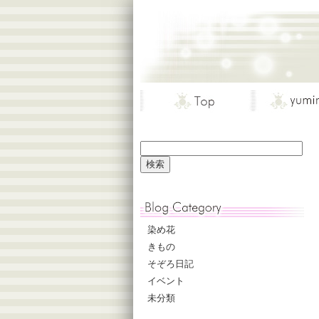
染め花
きもの
そぞろ日記
イベント
未分類