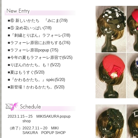
■
⑥ 新しいかたち 『みにま(7/9)
■
⑤ 染め花いっぱい(7/8)
■
『刺繍とりぼん』ラフォーレ(7/8)
■
ラフォーレ原宿にお持ちする(7/6)
■
ラフォーレ原宿popup (7/5)
■
今年の夏もラフォーレ原宿で(6/25)
■
りぼんのかたち。も！(5/22)
■
夏はもうすぐ(5/20)
■
『かわるかたち。』spéc(5/20)
■
新登場！かわるかたち。(5/20)
2023.1.15～25 MIKISAKURA popup
shop
（終了）2022.7.11～20 MIKI
SAKURA POPUP SHOP