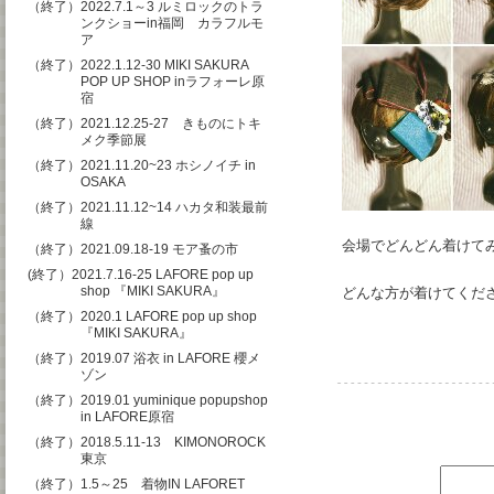
（終了）2022.7.1～3 ルミロックのトラ
ンクショーin福岡 カラフルモ
ア
（終了）2022.1.12-30 MIKI SAKURA
POP UP SHOP inラフォーレ原
宿
（終了）2021.12.25-27 きものにトキ
メク季節展
（終了）2021.11.20~23 ホシノイチ in
OSAKA
（終了）2021.11.12~14 ハカタ和装最前
線
会場でどんどん着けて
（終了）2021.09.18-19 モア蚤の市
(終了）2021.7.16-25 LAFORE pop up
shop 『MIKI SAKURA』
どんな方が着けてくださ
（終了）2020.1 LAFORE pop up shop
『MIKI SAKURA』
（終了）2019.07 浴衣 in LAFORE 櫻メ
ゾン
（終了）2019.01 yuminique popupshop
in LAFORE原宿
（終了）2018.5.11-13 KIMONOROCK
東京
（終了）1.5～25 着物IN LAFORET