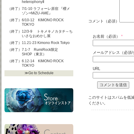
heterophonyⅡ
（終了）7/1-10 ラフォーレ原宿 『櫻メ
ゾン×MiZU-AME』
（終了）6/10-12 KIMONO ROCK
コメント（必須）
TOKYO
（終了）12/3-9 トキメキノカタチ～ち
いさなおめかし展
お名前（必須）
*
（終了）11.21-23 Kimono Rock Tokyo
（終了）7.1-7 RumiRock限定
メールアドレス（必須/
SHOP（東京）
（終了）6.12-14 KIMONO ROCK
TOKYO
URL
≫Go to Schedule
このサイトはスパムを低減す
ください
。