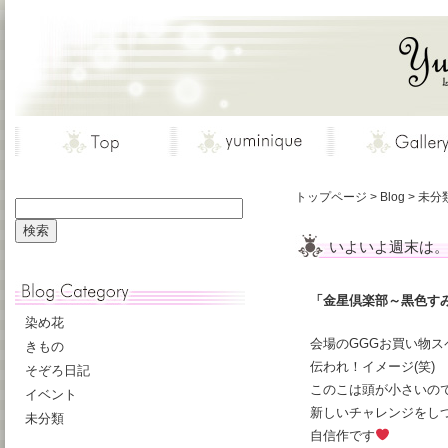
トップページ
>
Blog
>
未分
いよいよ週末は
「金星倶楽部～黒色すみれ×
染め花
会場のGGGお買い物
きもの
伝われ！イメージ(笑)
そぞろ日記
このこは頭が小さいの
イベント
新しいチャレンジをし
未分類
自信作です