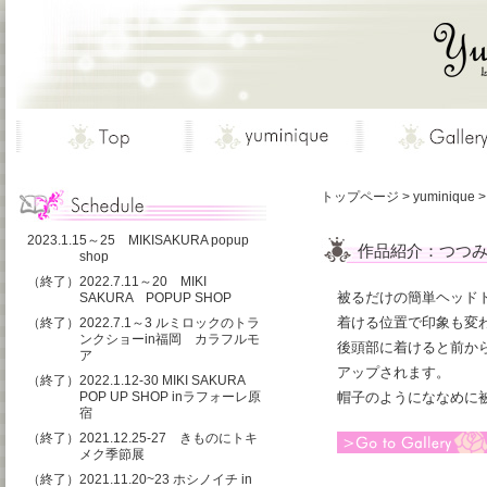
トップページ
>
yuminique
2023.1.15～25 MIKISAKURA popup
作品紹介：つつみこ
shop
（終了）2022.7.11～20 MIKI
被るだけの簡単ヘッド
SAKURA POPUP SHOP
着ける位置で印象も変
（終了）2022.7.1～3 ルミロックのトラ
ンクショーin福岡 カラフルモ
後頭部に着けると前か
ア
アップされます。
（終了）2022.1.12-30 MIKI SAKURA
POP UP SHOP inラフォーレ原
帽子のようにななめに
宿
（終了）2021.12.25-27 きものにトキ
メク季節展
（終了）2021.11.20~23 ホシノイチ in