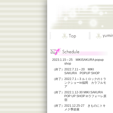
2023.1.15～25 MIKISAKURA popup
shop
（終了）2022.7.11～20 MIKI
SAKURA POPUP SHOP
（終了）2022.7.1～3 ルミロックのトラ
ンクショーin福岡 カラフルモ
ア
（終了）2022.1.12-30 MIKI SAKURA
POP UP SHOP inラフォーレ原
宿
（終了）2021.12.25-27 きものにトキ
メク季節展