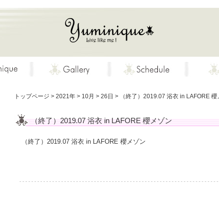
トップページ
>
2021年
>
10月
>
26日
>
（終了）2019.07 浴衣 in LAFORE 
（終了）2019.07 浴衣 in LAFORE 櫻メゾン
（終了）2019.07 浴衣 in LAFORE 櫻メゾン