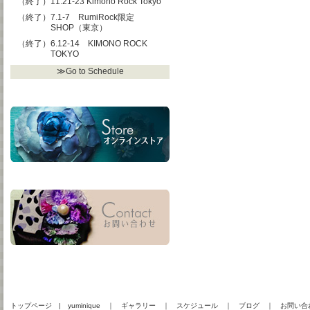
（終了）11.21-23 Kimono Rock Tokyo
（終了）7.1-7 RumiRock限定
SHOP（東京）
（終了）6.12-14 KIMONO ROCK
TOKYO
≫Go to Schedule
トップページ
|
yuminique
｜
ギャラリー
｜
スケジュール
｜
ブログ
｜
お問い合