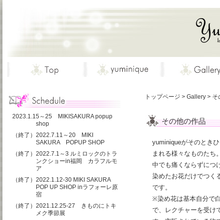
トップページ
>
Gallery
>
そ
2023.1.15～25 MIKISAKURA popup
その他の作品
shop
（終了）2022.7.11～20 MIKI
yuminiqueがその
SAKURA POPUP SHOP
まれる様々なものたち
（終了）2022.7.1～3 ルミロックのトラ
ンクショーin福岡 カラフルモ
中でも痛くならずにつ
ア
染めたお花だけでつく
（終了）2022.1.12-30 MIKI SAKURA
POP UP SHOP inラフォーレ原
です。
宿
※染め花は基本自分で
（終了）2021.12.25-27 きものにトキ
で、レクチャーを受け
メク季節展