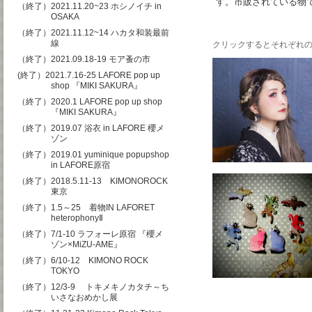
す。市販されている物
（終了）2021.11.20~23 ホシノイチ in
OSAKA
（終了）2021.11.12~14 ハカタ和装最前
線
クリックするとそれぞれ
（終了）2021.09.18-19 モア蚤の市
(終了）2021.7.16-25 LAFORE pop up
shop 『MIKI SAKURA』
（終了）2020.1 LAFORE pop up shop
『MIKI SAKURA』
（終了）2019.07 浴衣 in LAFORE 櫻メ
ゾン
（終了）2019.01 yuminique popupshop
in LAFORE原宿
（終了）2018.5.11-13 KIMONOROCK
東京
（終了）1.5～25 着物IN LAFORET
heterophonyⅡ
（終了）7/1-10 ラフォーレ原宿 『櫻メ
ゾン×MiZU-AME』
（終了）6/10-12 KIMONO ROCK
TOKYO
（終了）12/3-9 トキメキノカタチ～ち
いさなおめかし展