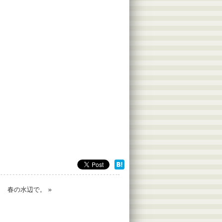
|
春の水辺で。
»