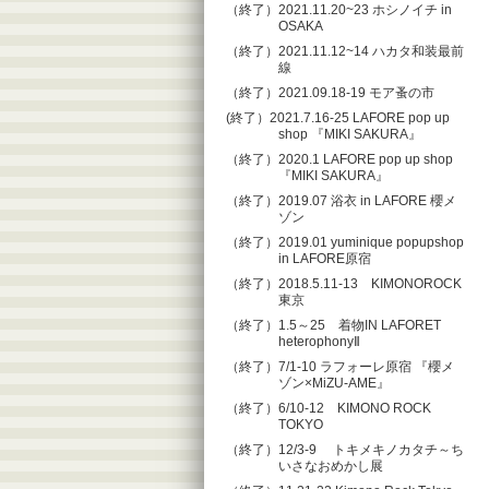
（終了）2021.11.20~23 ホシノイチ in
OSAKA
（終了）2021.11.12~14 ハカタ和装最前
線
（終了）2021.09.18-19 モア蚤の市
(終了）2021.7.16-25 LAFORE pop up
shop 『MIKI SAKURA』
（終了）2020.1 LAFORE pop up shop
『MIKI SAKURA』
（終了）2019.07 浴衣 in LAFORE 櫻メ
ゾン
（終了）2019.01 yuminique popupshop
in LAFORE原宿
（終了）2018.5.11-13 KIMONOROCK
東京
（終了）1.5～25 着物IN LAFORET
heterophonyⅡ
（終了）7/1-10 ラフォーレ原宿 『櫻メ
ゾン×MiZU-AME』
（終了）6/10-12 KIMONO ROCK
TOKYO
（終了）12/3-9 トキメキノカタチ～ち
いさなおめかし展