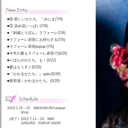
■
⑥ 新しいかたち 『みにま(7/9)
■
⑤ 染め花いっぱい(7/8)
■
『刺繍とりぼん』ラフォーレ(7/8)
■
ラフォーレ原宿にお持ちする(7/6)
■
ラフォーレ原宿popup (7/5)
■
今年の夏もラフォーレ原宿で(6/25)
■
りぼんのかたち。も！(5/22)
■
夏はもうすぐ(5/20)
■
『かわるかたち。』spéc(5/20)
■
新登場！かわるかたち。(5/20)
2023.1.15～25 MIKISAKURA popup
shop
（終了）2022.7.11～20 MIKI
SAKURA POPUP SHOP