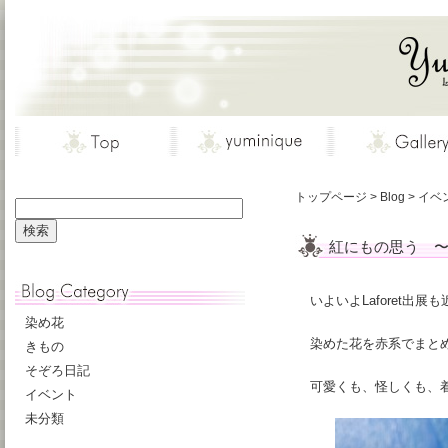
トップページ
>
Blog
>
イベ
紅にもの思う 〜Lafo
いよいよLaforet
染め花
染めた花を赤系でまと
きもの
そぞろ日記
可愛くも、怪しくも、
イベント
未分類