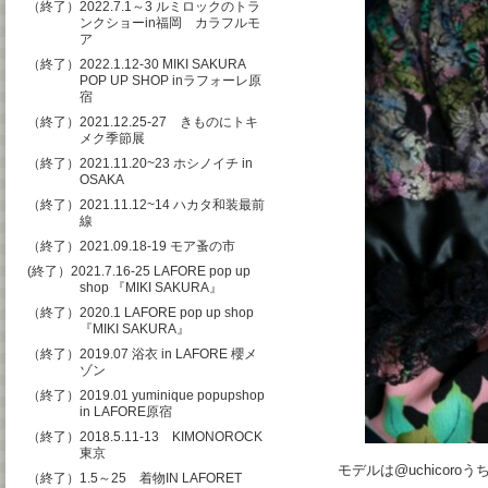
（終了）2022.7.1～3 ルミロックのトラ
ンクショーin福岡 カラフルモ
ア
（終了）2022.1.12-30 MIKI SAKURA
POP UP SHOP inラフォーレ原
宿
（終了）2021.12.25-27 きものにトキ
メク季節展
（終了）2021.11.20~23 ホシノイチ in
OSAKA
（終了）2021.11.12~14 ハカタ和装最前
線
（終了）2021.09.18-19 モア蚤の市
(終了）2021.7.16-25 LAFORE pop up
shop 『MIKI SAKURA』
（終了）2020.1 LAFORE pop up shop
『MIKI SAKURA』
（終了）2019.07 浴衣 in LAFORE 櫻メ
ゾン
（終了）2019.01 yuminique popupshop
in LAFORE原宿
（終了）2018.5.11-13 KIMONOROCK
東京
モデルは@uchicoro
（終了）1.5～25 着物IN LAFORET