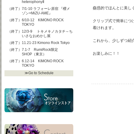
heterophonyⅡ
蠱惑的でほんとに美し
（終了）7/1-10 ラフォーレ原宿 『櫻メ
ゾン×MiZU-AME』
（終了）6/10-12 KIMONO ROCK
クリップ式で簡単につ
TOKYO
着けれます。
（終了）12/3-9 トキメキノカタチ～ち
いさなおめかし展
これから、少しずつ紹
（終了）11.21-23 Kimono Rock Tokyo
（終了）7.1-7 RumiRock限定
お楽しみに！！
SHOP（東京）
（終了）6.12-14 KIMONO ROCK
TOKYO
≫Go to Schedule