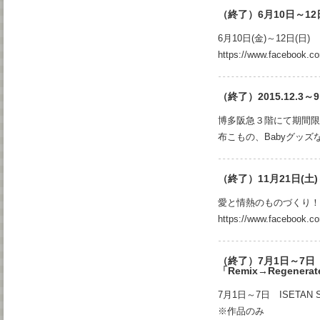
（終了）6月10日～12日 
6月10日(金)～12日(日)
https://www.facebook.c
（終了）2015.12.
博多阪急３階にて期間限定
布こもの、Babyグッズ
（終了）11月21日(土)～2
愛と情熱のものづくり！
https://www.facebook.c
（終了）7月1日～7日 
「Remix→Regenera
7月1日～7日 ISETAN 
※作品のみ