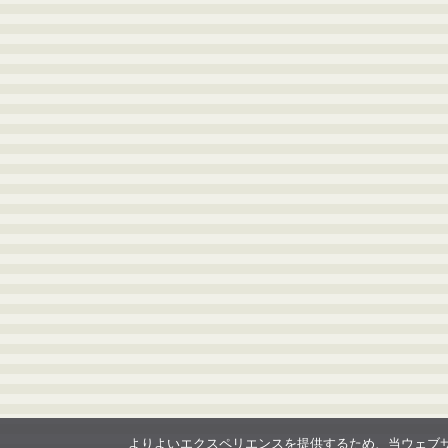
よりよいエクスペリエンスを提供するため、当ウェブサイト