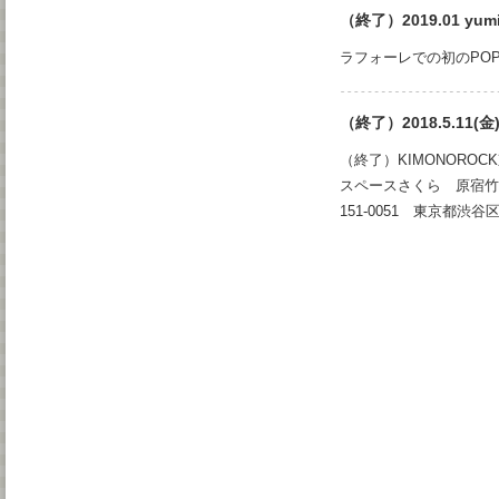
（終了）2019.01 yum
ラフォーレでの初のPOP
（終了）2018.5.11(
（終了）KIMONOROC
スペースさくら 原宿竹
151-0051 東京都渋谷区