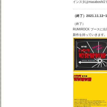
インスタはmasaboshi
（終了）2021.11.1
（終了）
RUMIROCK ブースに
新作を持っていきます。