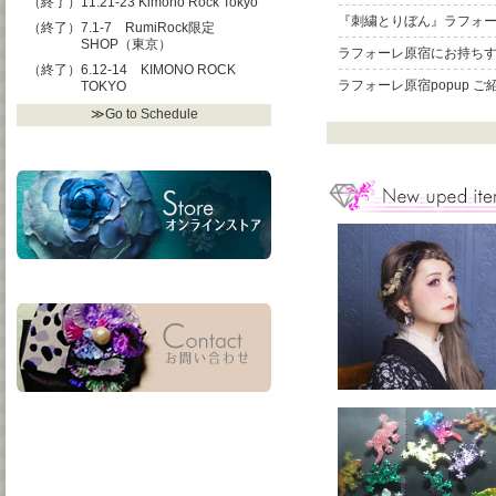
（終了）11.21-23 Kimono Rock Tokyo
『刺繍とりぼん』ラフォ
（終了）7.1-7 RumiRock限定
SHOP（東京）
ラフォーレ原宿にお持ち
（終了）6.12-14 KIMONO ROCK
ラフォーレ原宿popup ご
TOKYO
≫Go to Schedule