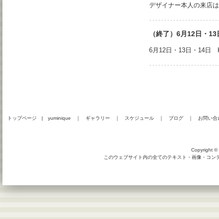
デザイナー本人の来店は
（終了）6月12日・13日
6月12日・13日・14日 K
トップページ
|
yuminique
｜
ギャラリー
｜
スケジュール
｜
ブログ
｜
お問い合
Copyright © 
このウェブサイト内の全てのテキスト・画像・コンテン