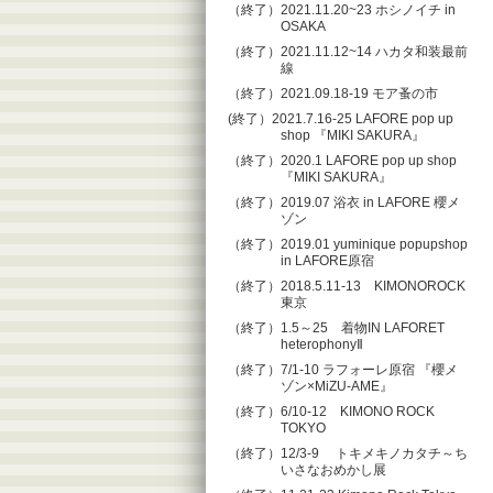
（終了）2021.11.20~23 ホシノイチ in
OSAKA
（終了）2021.11.12~14 ハカタ和装最前
線
（終了）2021.09.18-19 モア蚤の市
(終了）2021.7.16-25 LAFORE pop up
shop 『MIKI SAKURA』
（終了）2020.1 LAFORE pop up shop
『MIKI SAKURA』
（終了）2019.07 浴衣 in LAFORE 櫻メ
ゾン
（終了）2019.01 yuminique popupshop
in LAFORE原宿
（終了）2018.5.11-13 KIMONOROCK
東京
（終了）1.5～25 着物IN LAFORET
heterophonyⅡ
（終了）7/1-10 ラフォーレ原宿 『櫻メ
ゾン×MiZU-AME』
（終了）6/10-12 KIMONO ROCK
TOKYO
（終了）12/3-9 トキメキノカタチ～ち
いさなおめかし展