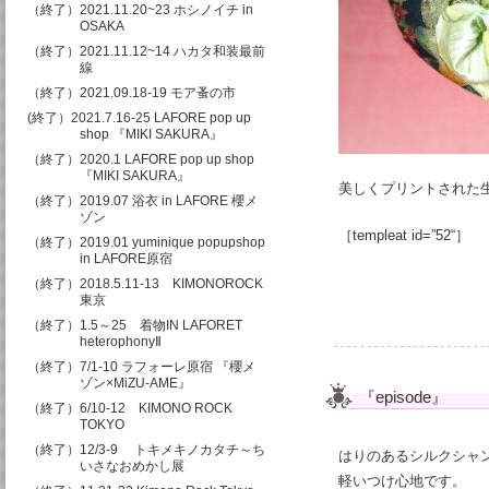
（終了）2021.11.20~23 ホシノイチ in
OSAKA
（終了）2021.11.12~14 ハカタ和装最前
線
（終了）2021.09.18-19 モア蚤の市
(終了）2021.7.16-25 LAFORE pop up
shop 『MIKI SAKURA』
（終了）2020.1 LAFORE pop up shop
『MIKI SAKURA』
美しくプリントされた
（終了）2019.07 浴衣 in LAFORE 櫻メ
ゾン
［templeat id=”52“］
（終了）2019.01 yuminique popupshop
in LAFORE原宿
（終了）2018.5.11-13 KIMONOROCK
東京
（終了）1.5～25 着物IN LAFORET
heterophonyⅡ
（終了）7/1-10 ラフォーレ原宿 『櫻メ
ゾン×MiZU-AME』
『episode』
（終了）6/10-12 KIMONO ROCK
TOKYO
（終了）12/3-9 トキメキノカタチ～ち
はりのあるシルクシャ
いさなおめかし展
軽いつけ心地です。