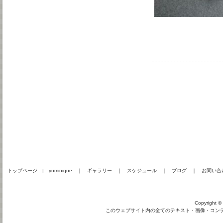
トップページ
|
yuminique
｜
ギャラリー
｜
スケジュール
｜
ブログ
｜
お問い合
Copyright © 
このウェブサイト内の全てのテキスト・画像・コンテン