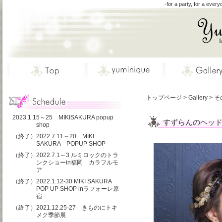
-for a party,
トップページ
>
Gallery
>
そ
2023.1.15～25 MIKISAKURA popup
すずらんのヘッ
shop
（終了）2022.7.11～20 MIKI
SAKURA POPUP SHOP
（終了）2022.7.1～3 ルミロックのトラ
ンクショーin福岡 カラフルモ
ア
（終了）2022.1.12-30 MIKI SAKURA
POP UP SHOP inラフォーレ原
宿
（終了）2021.12.25-27 きものにトキ
メク季節展