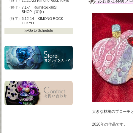
おおきな林檎ブ
（終了）11.21-23 Kimono Rock Tokyo
（終了）7.1-7 RumiRock限定
SHOP（東京）
（終了）6.12-14 KIMONO ROCK
TOKYO
≫Go to Schedule
大きな林檎のブローチ
2020年の作品です。