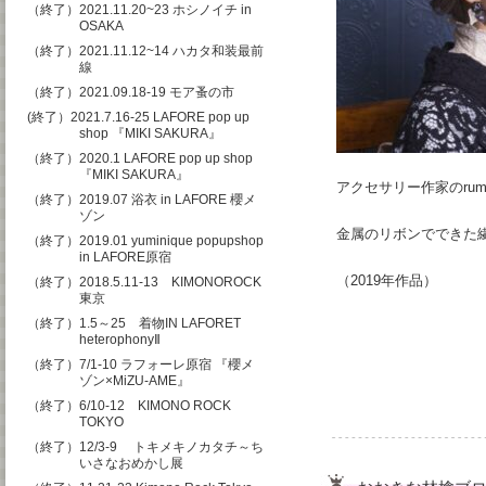
（終了）2021.11.20~23 ホシノイチ in
OSAKA
（終了）2021.11.12~14 ハカタ和装最前
線
（終了）2021.09.18-19 モア蚤の市
(終了）2021.7.16-25 LAFORE pop up
shop 『MIKI SAKURA』
（終了）2020.1 LAFORE pop up shop
『MIKI SAKURA』
アクセサリー作家のru
（終了）2019.07 浴衣 in LAFORE 櫻メ
ゾン
金属のリボンでできた
（終了）2019.01 yuminique popupshop
in LAFORE原宿
（2019年作品）
（終了）2018.5.11-13 KIMONOROCK
東京
（終了）1.5～25 着物IN LAFORET
heterophonyⅡ
（終了）7/1-10 ラフォーレ原宿 『櫻メ
ゾン×MiZU-AME』
（終了）6/10-12 KIMONO ROCK
TOKYO
（終了）12/3-9 トキメキノカタチ～ち
いさなおめかし展