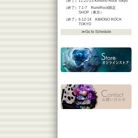
（終了）11.21-23 Kimono Rock Tokyo
（終了）7.1-7 RumiRock限定
SHOP（東京）
（終了）6.12-14 KIMONO ROCK
TOKYO
≫Go to Schedule