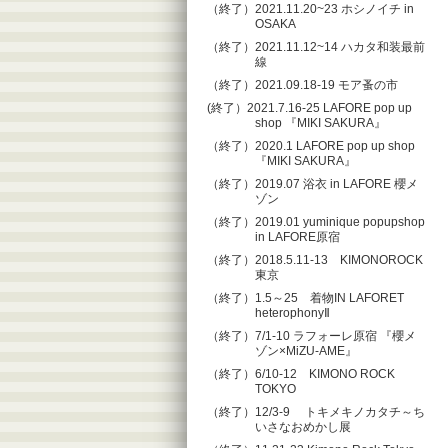
（終了）2021.11.20~23 ホシノイチ in
OSAKA
（終了）2021.11.12~14 ハカタ和装最前
線
（終了）2021.09.18-19 モア蚤の市
(終了）2021.7.16-25 LAFORE pop up
shop 『MIKI SAKURA』
（終了）2020.1 LAFORE pop up shop
『MIKI SAKURA』
（終了）2019.07 浴衣 in LAFORE 櫻メ
ゾン
（終了）2019.01 yuminique popupshop
in LAFORE原宿
（終了）2018.5.11-13 KIMONOROCK
東京
（終了）1.5～25 着物IN LAFORET
heterophonyⅡ
（終了）7/1-10 ラフォーレ原宿 『櫻メ
ゾン×MiZU-AME』
（終了）6/10-12 KIMONO ROCK
TOKYO
（終了）12/3-9 トキメキノカタチ～ち
いさなおめかし展